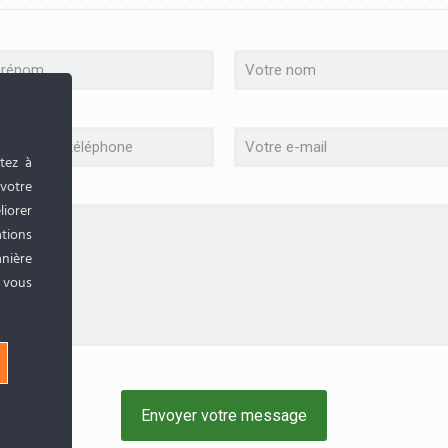
tez à
 votre
liorer
tions
anière
, vous