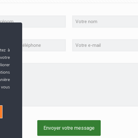
tez à
 votre
liorer
tions
anière
, vous