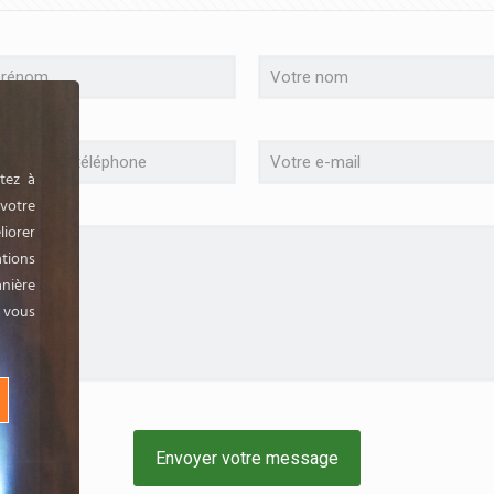
tez à
 votre
liorer
tions
anière
, vous