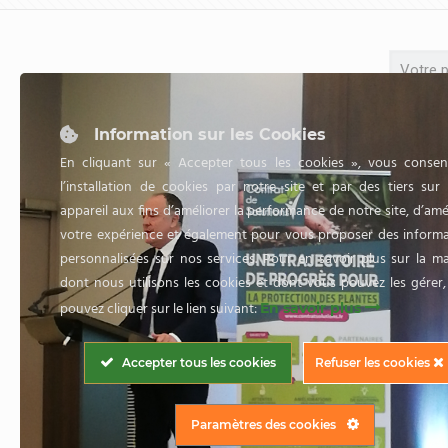
Information sur les Cookies
En cliquant sur « Accepter tous les cookies », vous consen
l’installation de cookies par notre site et par des tiers sur
appareil aux fins d’améliorer la performance de notre site, d’amé
votre expérience et également pour vous proposer des informa
personnalisées sur nos services. Pour en savoir plus sur la m
dont nous utilisons les cookies et dont vous pouvez les gérer
pouvez cliquer sur le lien suivant:
En savoir plus
Accepter tous les cookies
Refuser les cookies
Paramètres des cookies